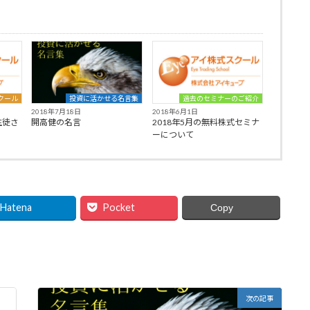
クール
投資に活かせる名言集
過去のセミナーのご紹介
2018年7月18日
2018年6月1日
生徒さ
開高健の名言
2018年5月の無料株式セミナ
ーについて
Hatena
Pocket
Copy
次の記事