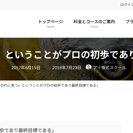
ログイ
トップページ
料金とコースのご案内
プ
Home
Price
』ということがプロの初歩であ
最
2017年6月15日
2018年7月23日
アイ株式スクール
終
更
新
日
おのれに克つ』ということがプロの初歩であり最終目標である」
時
:
歩であり最終目標である」