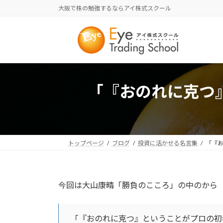
コ
ナ
大阪で株の勉強するならアイ株式スクール
ン
ビ
テ
ゲ
ン
ー
ツ
シ
へ
ョ
ス
ン
「『おのれに克つ
キ
に
ッ
移
プ
動
トップページ
ブログ
投資に活かせる名言集
「『
今回は大山康晴「勝負のこころ」の中のから
「『おのれに克つ』ということがプロの初