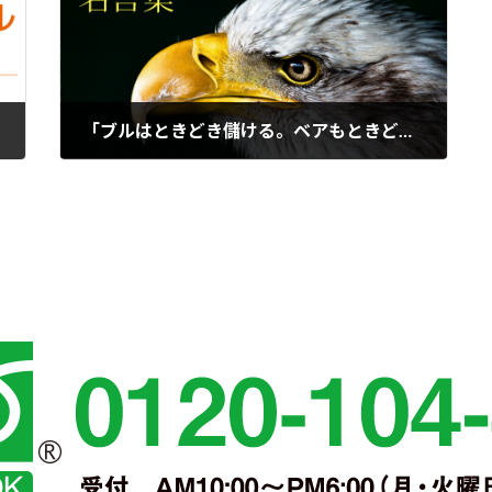
「ブルはときどき儲ける。ベアもときどき儲ける。だが、ピッグは決して儲けない。」
2017年7月12日