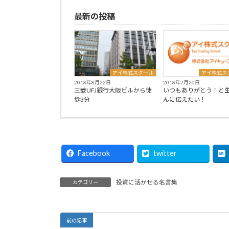
最新の投稿
アイ株式スクール
アイ株式ス
2018年8月22日
2018年7月20日
三菱UFJ銀行大阪ビルから徒
いつもありがとう！と
歩3分
んに伝えたい！
Facebook
twitter
投資に活かせる名言集
カテゴリー
前の記事